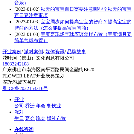
音乐）
[2023-01-02]
秋天的宝宝百日宴要注意哪些？秋天的宝宝
百日宴注意事项
[2023-01-03]
宝宝周岁如何提高宝宝的智商？提高宝宝的
智商的方法（怎么能提高宝宝智商）
[2023-01-03]
宝宝宴现场气球应该怎样布置（宝宝满月宴
简单气球布置）
开业案例
/
派对案例
/
媒体资讯
/
品牌故事
花叶涧（佛山）文化创意有限公司
18033242108
广东佛山市南海区南平西路民间金融街B620
FLOWER LEAF开业庆典策划
花叶涧旗下品牌
粤ICP备2022153316号
开业
公司
乔迁
年会
餐饮业
派对
生日
宴会
晚会
婚礼布置
在线咨询