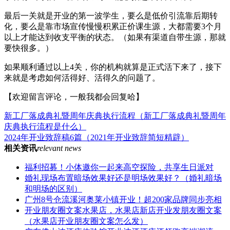
最后一关就是开业的第一波学生，要么是低价引流靠后期转
化，要么是靠市场宣传慢慢积累正价课生源，大都需要3个月
以上才能达到收支平衡的状态。（如果有渠道自带生源，那就
要快很多。）
如果顺利通过以上4关，你的机构就算是正式活下来了，接下
来就是考虑如何活得好、活得久的问题了。
【欢迎留言评论，一般我都会回复哈】
新工厂落成典礼暨周年庆典执行流程（新工厂落成典礼暨周年
庆典执行流程是什么）
2024年开业致辞稿6篇（2021年开业致辞简短精辟）
相关资讯
relevant news
福利招募！小体邀你一起来高空探险，共享生日派对
婚礼现场布置暗场效果好还是明场效果好？（婚礼暗场
和明场的区别）
广州8号仓流溪河奥莱小镇开业！超200家品牌同步亮相
开业朋友圈文案水果店，水果店新店开业发朋友圈文案
（水果店开业朋友圈文案怎么发）