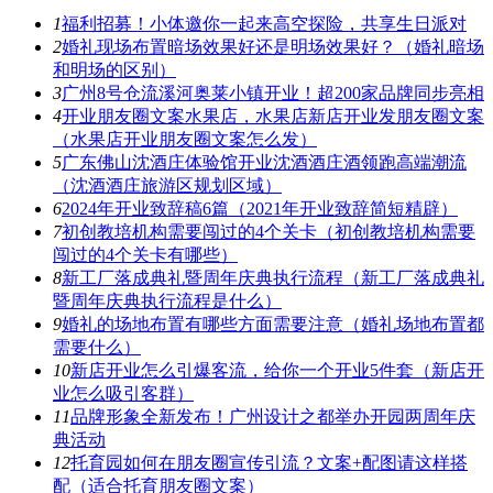
1
福利招募！小体邀你一起来高空探险，共享生日派对
2
婚礼现场布置暗场效果好还是明场效果好？（婚礼暗场
和明场的区别）
3
广州8号仓流溪河奥莱小镇开业！超200家品牌同步亮相
4
开业朋友圈文案水果店，水果店新店开业发朋友圈文案
（水果店开业朋友圈文案怎么发）
5
广东佛山沈酒庄体验馆开业沈酒酒庄酒领跑高端潮流
（沈酒酒庄旅游区规划区域）
6
2024年开业致辞稿6篇（2021年开业致辞简短精辟）
7
初创教培机构需要闯过的4个关卡（初创教培机构需要
闯过的4个关卡有哪些）
8
新工厂落成典礼暨周年庆典执行流程（新工厂落成典礼
暨周年庆典执行流程是什么）
9
婚礼的场地布置有哪些方面需要注意（婚礼场地布置都
需要什么）
10
新店开业怎么引爆客流，给你一个开业5件套（新店开
业怎么吸引客群）
11
品牌形象全新发布！广州设计之都举办开园两周年庆
典活动
12
托育园如何在朋友圈宣传引流？文案+配图请这样搭
配（适合托育朋友圈文案）