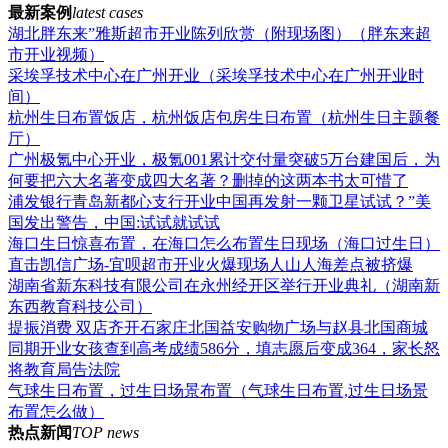
最新案例
latest cases
湖北胖东来”雅斯超市开业陈列欣赏（附现场图）（胖东来超
市开业视频）
采埃孚技术中心在广州开业（采埃孚技术中心在广州开业时
间）
杭州生日布置饭店，杭州饭店包房生日布置（杭州生日主题餐
厅）
广州极氪中心开业，极氪001累计交付量突破5万台建国后，为
何要把六大名著变成四大名著？删掉的这两本书太可惜了
浦发银行青岛新都心支行开业中国再发射一颗卫星试试？”美
国发出警告，中国:试试就试试
海口生日惊喜布置，在海口怎么布置生日现场（海口过生日）
直击凯信广场-宜呗超市开业火爆现场人山人海差点被挤爆
湖南省新东科技有限公司在永州经开区举行开业典礼（湖南新
东西教育科技公司）
提振消费 双店齐开石家庄北国益安购物广场与赵县北国商城
同期开业女孩查到高考成绩586分，填志愿后变成364，家长怒
将教育局告法院
气球生日布置，过生日场景布置（气球生日布置,过生日场景
布置怎么做）
热点新闻
TOP news