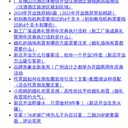
广东佛山沈酒庄体验馆开业沈酒酒庄酒领跑高端潮流
（沈酒酒庄旅游区规划区域）
2024年开业致辞稿6篇（2021年开业致辞简短精辟）
初创教培机构需要闯过的4个关卡（初创教培机构需要闯
过的4个关卡有哪些）
新工厂落成典礼暨周年庆典执行流程（新工厂落成典礼
暨周年庆典执行流程是什么）
婚礼的场地布置有哪些方面需要注意（婚礼场地布置都
需要什么）
新店开业怎么引爆客流，给你一个开业5件套（新店开业
怎么吸引客群）
品牌形象全新发布！广州设计之都举办开园两周年庆典
活动
托育园如何在朋友圈宣传引流？文案+配图请这样搭配
（适合托育朋友圈文案）
小而精的婚礼布置灵感：高性价比平价婚礼布置（婚礼
布置简约大气）
新店开业即爆火，只需做对9件事！（新店开业生意火
爆）
笑晕！56岁谢广坤为儿子办百日宴，三婚29岁娇妻露
面，评论笑死