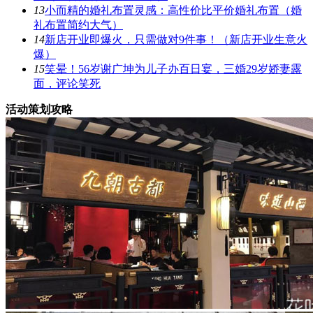
13
小而精的婚礼布置灵感：高性价比平价婚礼布置（婚
礼布置简约大气）
14
新店开业即爆火，只需做对9件事！（新店开业生意火
爆）
15
笑晕！56岁谢广坤为儿子办百日宴，三婚29岁娇妻露
面，评论笑死
活动策划攻略