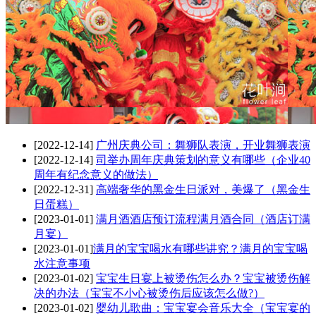
[2022-12-14]
广州庆典公司：舞狮队表演，开业舞狮表演
[2022-12-14]
司举办周年庆典策划的意义有哪些（企业40
周年有纪念意义的做法）
[2022-12-31]
高端奢华的黑金生日派对，美爆了（黑金生
日蛋糕）
[2023-01-01]
满月酒酒店预订流程满月酒合同（酒店订满
月宴）
[2023-01-01]
​满月的宝宝喝水有哪些讲究？满月的宝宝喝
水注意事项
[2023-01-02]
宝宝生日宴上被烫伤怎么办？宝宝被烫伤解
决的办法（宝宝不小心被烫伤后应该怎么做?）
[2023-01-02]
婴幼儿歌曲：宝宝宴会音乐大全（宝宝宴的