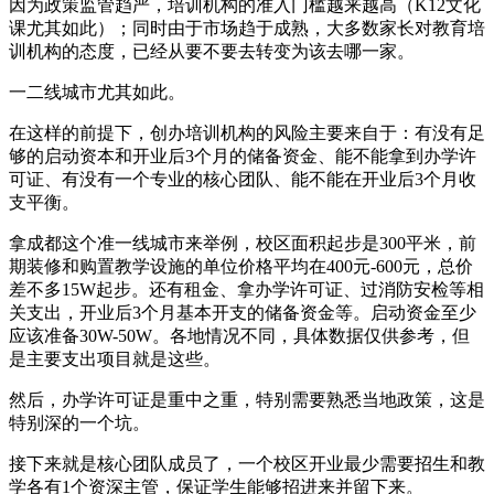
因为政策监管趋严，培训机构的准入门槛越来越高（K12文化
课尤其如此）；同时由于市场趋于成熟，大多数家长对教育培
训机构的态度，已经从要不要去转变为该去哪一家。
一二线城市尤其如此。
在这样的前提下，创办培训机构的风险主要来自于：有没有足
够的启动资本和开业后3个月的储备资金、能不能拿到办学许
可证、有没有一个专业的核心团队、能不能在开业后3个月收
支平衡。
拿成都这个准一线城市来举例，校区面积起步是300平米，前
期装修和购置教学设施的单位价格平均在400元-600元，总价
差不多15W起步。还有租金、拿办学许可证、过消防安检等相
关支出，开业后3个月基本开支的储备资金等。启动资金至少
应该准备30W-50W。各地情况不同，具体数据仅供参考，但
是主要支出项目就是这些。
然后，办学许可证是重中之重，特别需要熟悉当地政策，这是
特别深的一个坑。
接下来就是核心团队成员了，一个校区开业最少需要招生和教
学各有1个资深主管，保证学生能够招进来并留下来。