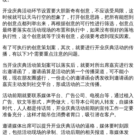
开业庆典活动环节设置要大胆新奇有创意，不应该受局限，这
时候就可以天马行空的想象了，打开创意思路，把所有能想到
的创意点都列举出来，再根据创意的可行性进行筛选，创意点
最终要落实在活动现场的布置和执行中，如果没有很好的落地
执行性，这个创意就等于没有创意，必须要考虑到现实因素。
有了可执行的创意策划案，其次，就要进行开业庆典活动的传
播，有以下3个需要重点注意的问题。
当开业庆典活动策划案可以落实后，就要对所出席嘉宾进行发
出邀请函了，邀请函算是活动的第一个传播渠道，可不能小
视，现在朋友圈盛行，一份走心的邀请函会诱发收到邀请函的
嘉宾主动发到社交平台，形成活动的二次传播。
活动前期就要联系媒体平台、广告公司、电视台等，通过植入
广告、软文等形式，声势做大，引导本公司的人转发，自媒体
时代，人人都是传话筒，开业庆典活动前期的宣传工作一定要
准备充分，这样才能吊住消费者胃口，吸引潜在客户。
邀请媒体出席可以提升开业庆典活动的逼格，媒体要时刻跟
进，包括活动现场的录制、活动后期的相关报道，靠媒体发