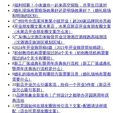
1
福利招募！小体邀你一起来高空探险，共享生日派对
2
婚礼现场布置暗场效果好还是明场效果好？（婚礼暗场
和明场的区别）
3
广州8号仓流溪河奥莱小镇开业！超200家品牌同步亮相
4
开业朋友圈文案水果店，水果店新店开业发朋友圈文案
（水果店开业朋友圈文案怎么发）
5
广东佛山沈酒庄体验馆开业沈酒酒庄酒领跑高端潮流
（沈酒酒庄旅游区规划区域）
6
2024年开业致辞稿6篇（2021年开业致辞简短精辟）
7
初创教培机构需要闯过的4个关卡（初创教培机构需要
闯过的4个关卡有哪些）
8
新工厂落成典礼暨周年庆典执行流程（新工厂落成典礼
暨周年庆典执行流程是什么）
9
婚礼的场地布置有哪些方面需要注意（婚礼场地布置都
需要什么）
10
新店开业怎么引爆客流，给你一个开业5件套（新店开
业怎么吸引客群）
11
品牌形象全新发布！广州设计之都举办开园两周年庆
典活动
12
托育园如何在朋友圈宣传引流？文案+配图请这样搭
配（适合托育朋友圈文案）