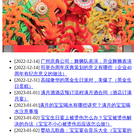
[2022-12-14]
广州庆典公司：舞狮队表演，开业舞狮表演
[2022-12-14]
司举办周年庆典策划的意义有哪些（企业40
周年有纪念意义的做法）
[2022-12-31]
高端奢华的黑金生日派对，美爆了（黑金生
日蛋糕）
[2023-01-01]
满月酒酒店预订流程满月酒合同（酒店订满
月宴）
[2023-01-01]
​满月的宝宝喝水有哪些讲究？满月的宝宝喝
水注意事项
[2023-01-02]
宝宝生日宴上被烫伤怎么办？宝宝被烫伤解
决的办法（宝宝不小心被烫伤后应该怎么做?）
[2023-01-02]
婴幼儿歌曲：宝宝宴会音乐大全（宝宝宴的