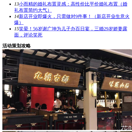
13
小而精的婚礼布置灵感：高性价比平价婚礼布置（婚
礼布置简约大气）
14
新店开业即爆火，只需做对9件事！（新店开业生意火
爆）
15
笑晕！56岁谢广坤为儿子办百日宴，三婚29岁娇妻露
面，评论笑死
活动策划攻略