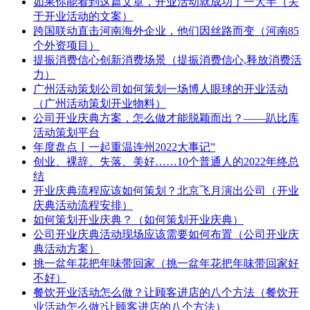
如果你能看到这篇文章，开业活动就成功了一大半（关
于开业活动的文案）
跨国联动直击河南海外企业，他们因丝路而变（河南85
个外资项目）
提振消费信心创新消费场景（提振消费信心,释放消费活
力）
广州活动策划公司如何策划一场博人眼球的开业活动
（广州活动策划开业物料）
公司开业庆典方案，怎么做才能脱颖而出？——趴比库
活动策划平台
年度盘点丨一起重温连州2022大事记”
创业、裸辞、失落、美好……10个普通人的2022年终总
结
开业庆典流程应该如何策划？北京飞月演出公司（开业
庆典活动流程安排）
如何策划开业庆典？（如何策划开业庆典）
公司开业庆典活动现场应该需要如何布置（公司开业庆
典活动方案）
挑一盆年花把年味带回家（挑一盆年花把年味带回家好
不好）
餐饮开业活动怎么做？让顾客进店的八个方法（餐饮开
业活动怎么做?让顾客进店的八个方法）