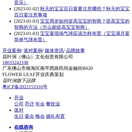
音乐）
[2023-01-02]
秋天的宝宝百日宴要注意哪些？秋天的宝宝
百日宴注意事项
[2023-01-03]
宝宝周岁如何提高宝宝的智商？提高宝宝的
智商的方法（怎么能提高宝宝智商）
[2023-01-03]
宝宝宴现场气球应该怎样布置（宝宝满月宴
简单气球布置）
开业案例
/
派对案例
/
媒体资讯
/
品牌故事
花叶涧（佛山）文化创意有限公司
18033242108
广东佛山市南海区南平西路民间金融街B620
FLOWER LEAF开业庆典策划
花叶涧旗下品牌
粤ICP备2022153316号
开业
公司
乔迁
年会
餐饮业
派对
生日
宴会
晚会
婚礼布置
在线咨询