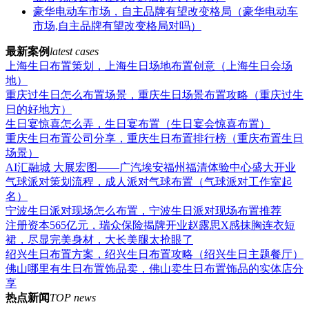
豪华电动车市场，自主品牌有望改变格局（豪华电动车
市场,自主品牌有望改变格局对吗）
最新案例
latest cases
上海生日布置策划，上海生日场地布置创意（上海生日会场
地）
重庆过生日怎么布置场景，重庆生日场景布置攻略（重庆过生
日的好地方）
生日宴惊喜怎么弄，生日宴布置（生日宴会惊喜布置）
重庆生日布置公司分享，重庆生日布置排行榜（重庆布置生日
场景）
AI汇融城 大展宏图——广汽埃安福州福清体验中心盛大开业
气球派对策划流程，成人派对气球布置（气球派对工作室起
名）
宁波生日派对现场怎么布置，宁波生日派对现场布置推荐
注册资本565亿元，瑞众保险揭牌开业赵露思X感抹胸连衣短
裙，尽显完美身材，大长美腿太抢眼了
绍兴生日布置方案，绍兴生日布置攻略（绍兴生日主题餐厅）
佛山哪里有生日布置饰品卖，佛山卖生日布置饰品的实体店分
享
热点新闻
TOP news