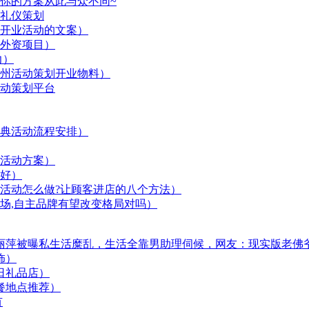
你的方案从此与众不同~
礼仪策划
开业活动的文案）
个外资项目）
力）
州活动策划开业物料）
动策划平台
典活动流程安排）
活动方案）
好）
活动怎么做?让顾客进店的八个方法）
场,自主品牌有望改变格局对吗）
杨丽萍被曝私生活糜乱，生活全靠男助理伺候，网友：现实版老佛
饰）
日礼品店）
餐地点推荐）
有