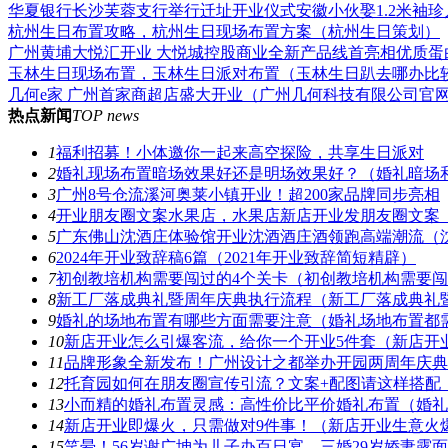
华夏银行长沙芙蓉支行举行迁址开业仪式安徽小伙娶1.2米袖
杭州生日布置攻略，杭州生日现场布置方案（杭州生日策划）
广州黄埔大悦汇开业 大悦城控股商业全新产品线首亮相优质蛋
玉林生日现场布置，玉林生日派对布置（玉林生日趴去哪办比
几何e家 广州首家商超店盛大开业（广州几何科技有限公司官
热点新闻
TOP news
1
福利招募！小体邀你一起来高空探险，共享生日派对
2
婚礼现场布置暗场效果好还是明场效果好？（婚礼暗场
3
广州8号仓流溪河奥莱小镇开业！超200家品牌同步亮相
4
开业朋友圈文案水果店，水果店新店开业发朋友圈文案
5
广东佛山沈酒庄体验馆开业沈酒酒庄酒领跑高端潮流（
6
2024年开业致辞稿6篇（2021年开业致辞简短精辟）
7
初创教培机构需要闯过的4个关卡（初创教培机构需要闯
8
新工厂落成典礼暨周年庆典执行流程（新工厂落成典礼
9
婚礼的场地布置有哪些方面需要注意（婚礼场地布置都
10
新店开业怎么引爆客流，给你一个开业5件套（新店开
11
品牌形象全新发布！广州设计之都举办开园两周年庆典
12
托育园如何在朋友圈宣传引流？文案+配图请这样搭配
13
小而精的婚礼布置灵感：高性价比平价婚礼布置（婚礼
14
新店开业即爆火，只需做对9件事！（新店开业生意火
15
笑晕！56岁谢广坤为儿子办百日宴，三婚29岁娇妻露