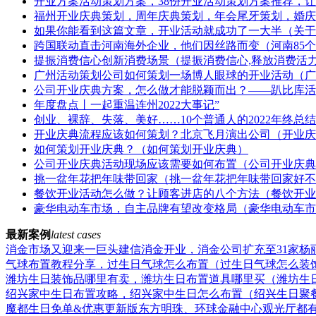
开业方案活动策划方案，38份开业活动策划方案推荐，让
福州开业庆典策划，周年庆典策划，年会尾牙策划，婚庆
如果你能看到这篇文章，开业活动就成功了一大半（关于
跨国联动直击河南海外企业，他们因丝路而变（河南85
提振消费信心创新消费场景（提振消费信心,释放消费活
广州活动策划公司如何策划一场博人眼球的开业活动（广
公司开业庆典方案，怎么做才能脱颖而出？——趴比库活
年度盘点丨一起重温连州2022大事记”
创业、裸辞、失落、美好……10个普通人的2022年终总结
开业庆典流程应该如何策划？北京飞月演出公司（开业庆
如何策划开业庆典？（如何策划开业庆典）
公司开业庆典活动现场应该需要如何布置（公司开业庆典
挑一盆年花把年味带回家（挑一盆年花把年味带回家好不
餐饮开业活动怎么做？让顾客进店的八个方法（餐饮开业
豪华电动车市场，自主品牌有望改变格局（豪华电动车市
最新案例
latest cases
消金市场又迎来一巨头建信消金开业，消金公司扩充至31家
气球布置教程分享，过生日气球怎么布置（过生日气球怎么装
潍坊生日装饰品哪里有卖，潍坊生日布置道具哪里买（潍坊生
绍兴家中生日布置攻略，绍兴家中生日怎么布置（绍兴生日聚
魔都生日免单&优惠更新版东方明珠、环球金融中心观光厅都