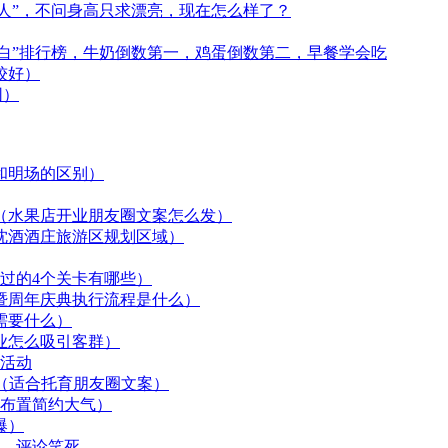
珍人”，不问身高只求漂亮，现在怎么样了？
白”排行榜，牛奶倒数第一，鸡蛋倒数第二，早餐学会吃
较好）
网）
和明场的区别）
（水果店开业朋友圈文案怎么发）
沈酒酒庄旅游区规划区域）
过的4个关卡有哪些）
暨周年庆典执行流程是什么）
需要什么）
业怎么吸引客群）
活动
（适合托育朋友圈文案）
布置简约大气）
爆）
面，评论笑死