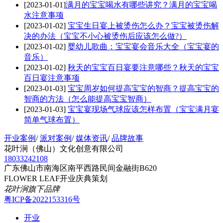
[2023-01-01]
​满月的宝宝喝水有哪些讲究？满月的宝宝喝
水注意事项
[2023-01-02]
宝宝生日宴上被烫伤怎么办？宝宝被烫伤解
决的办法（宝宝不小心被烫伤后应该怎么做?）
[2023-01-02]
婴幼儿歌曲：宝宝宴会音乐大全（宝宝宴的
音乐）
[2023-01-02]
秋天的宝宝百日宴要注意哪些？秋天的宝宝
百日宴注意事项
[2023-01-03]
宝宝周岁如何提高宝宝的智商？提高宝宝的
智商的方法（怎么能提高宝宝智商）
[2023-01-03]
宝宝宴现场气球应该怎样布置（宝宝满月宴
简单气球布置）
开业案例
/
派对案例
/
媒体资讯
/
品牌故事
花叶涧（佛山）文化创意有限公司
18033242108
广东佛山市南海区南平西路民间金融街B620
FLOWER LEAF开业庆典策划
花叶涧旗下品牌
粤ICP备2022153316号
开业