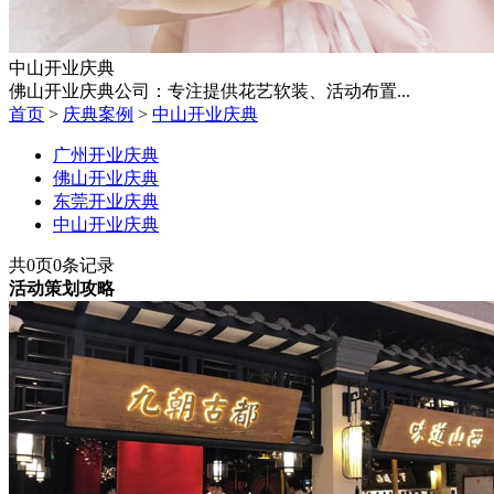
中山开业庆典
佛山开业庆典公司：专注提供花艺软装、活动布置...
首页
>
庆典案例
>
中山开业庆典
广州开业庆典
佛山开业庆典
东莞开业庆典
中山开业庆典
共
0
页
0
条记录
活动策划攻略